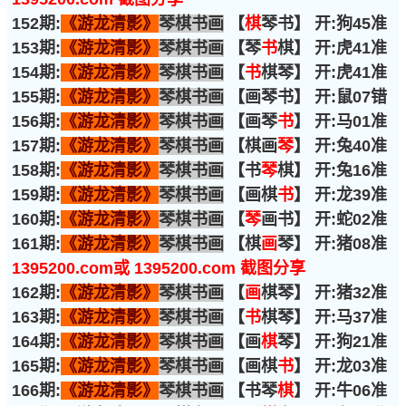
152期:
《游龙清影》
琴棋书画
【
棋
琴书】 开:狗45准
153期:
《游龙清影》
琴棋书画
【琴
书
棋】 开:虎41准
154期:
《游龙清影》
琴棋书画
【
书
棋琴】 开:虎41准
155期:
《游龙清影》
琴棋书画
【画琴书】 开:鼠07错
156期:
《游龙清影》
琴棋书画
【画琴
书
】 开:马01准
157期:
《游龙清影》
琴棋书画
【棋画
琴
】 开:兔40准
158期:
《游龙清影》
琴棋书画
【书
琴
棋】 开:兔16准
159期:
《游龙清影》
琴棋书画
【画棋
书
】 开:龙39准
160期:
《游龙清影》
琴棋书画
【
琴
画书】 开:蛇02准
161期:
《游龙清影》
琴棋书画
【棋
画
琴】 开:猪08准
1395200.com或 1395200.com 截图分享
162期:
《游龙清影》
琴棋书画
【
画
棋琴】 开:猪32准
163期:
《游龙清影》
琴棋书画
【
书
棋琴】 开:马37准
164期:
《游龙清影》
琴棋书画
【画
棋
琴】 开:狗21准
165期:
《游龙清影》
琴棋书画
【画棋
书
】 开:龙03准
166期:
《游龙清影》
琴棋书画
【书琴
棋
】 开:牛06准