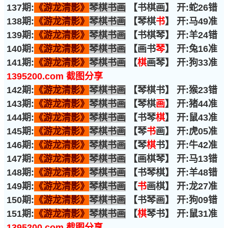
137期:
《游龙清影》
琴棋书画
【书棋画】 开:蛇26错
138期:
《游龙清影》
琴棋书画
【琴棋
书
】 开:马49准
139期:
《游龙清影》
琴棋书画
【书棋琴】 开:羊24错
140期:
《游龙清影》
琴棋书画
【画书
琴
】 开:兔16准
141期:
《游龙清影》
琴棋书画
【
棋
画琴】 开:狗33准
1395200.com 截图分享
142期:
《游龙清影》
琴棋书画
【琴棋书】 开:猴23错
143期:
《游龙清影》
琴棋书画
【琴棋
画
】 开:猪44准
144期:
《游龙清影》
琴棋书画
【书琴
棋
】 开:鼠43准
145期:
《游龙清影》
琴棋书画
【琴
书
画】 开:虎05准
146期:
《游龙清影》
琴棋书画
【琴
棋
书】 开:牛42准
147期:
《游龙清影》
琴棋书画
【画棋琴】 开:马13错
148期:
《游龙清影》
琴棋书画
【书琴棋】 开:羊48错
149期:
《游龙清影》
琴棋书画
【
书
画棋】 开:龙27准
150期:
《游龙清影》
琴棋书画
【书琴画】 开:狗09错
151期:
《游龙清影》
琴棋书画
【
棋
琴书】 开:鼠31准
1395200.com 截图分享