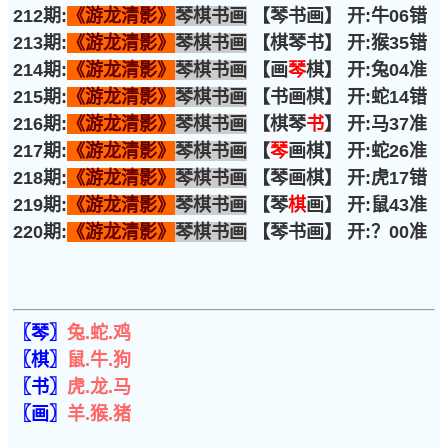
212期:
《游龙清影》
琴棋书画
【琴书画】 开:牛06错
213期:
《游龙清影》
琴棋书画
【棋琴书】 开:猴35错
214期:
《游龙清影》
琴棋书画
【画
琴
棋】 开:兔04准
215期:
《游龙清影》
琴棋书画
【书画棋】 开:蛇14错
216期:
《游龙清影》
琴棋书画
【棋琴
书
】 开:马37准
217期:
《游龙清影》
琴棋书画
【
琴
画棋】 开:蛇26准
218期:
《游龙清影》
琴棋书画
【琴画棋】 开:虎17错
219期:
《游龙清影》
琴棋书画
【琴
棋
画】 开:鼠43准
220期:
《游龙清影》
琴棋书画
【琴书画】 开:？00准
〖琴〗
兔.蛇.鸡
〖棋〗
鼠.牛.狗
〖书〗
虎.龙.马
〖画〗
羊.猴.猪