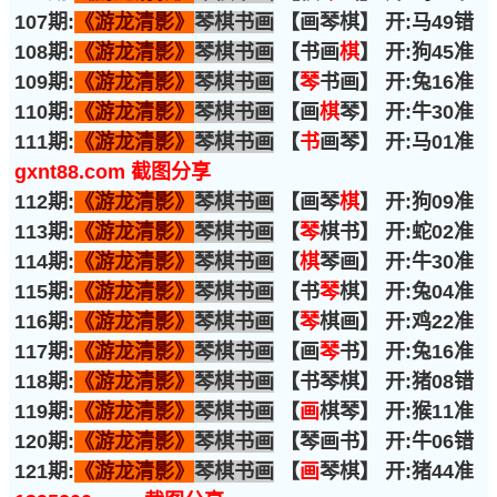
107期:
《游龙清影》
琴棋书画
【画琴棋】 开:马49错
108期:
《游龙清影》
琴棋书画
【书画
棋
】 开:狗45准
109期:
《游龙清影》
琴棋书画
【
琴
书画】 开:兔16准
110期:
《游龙清影》
琴棋书画
【画
棋
琴】 开:牛30准
111期:
《游龙清影》
琴棋书画
【
书
画琴】 开:马01准
gxnt88.com 截图分享
112期:
《游龙清影》
琴棋书画
【画琴
棋
】 开:狗09准
113期:
《游龙清影》
琴棋书画
【
琴
棋书】 开:蛇02准
114期:
《游龙清影》
琴棋书画
【
棋
琴画】 开:牛30准
115期:
《游龙清影》
琴棋书画
【书
琴
棋】 开:兔04准
116期:
《游龙清影》
琴棋书画
【
琴
棋画】 开:鸡22准
117期:
《游龙清影》
琴棋书画
【画
琴
书】 开:兔16准
118期:
《游龙清影》
琴棋书画
【书琴棋】 开:猪08错
119期:
《游龙清影》
琴棋书画
【
画
棋琴】 开:猴11准
120期:
《游龙清影》
琴棋书画
【琴画书】 开:牛06错
121期:
《游龙清影》
琴棋书画
【
画
琴棋】 开:猪44准