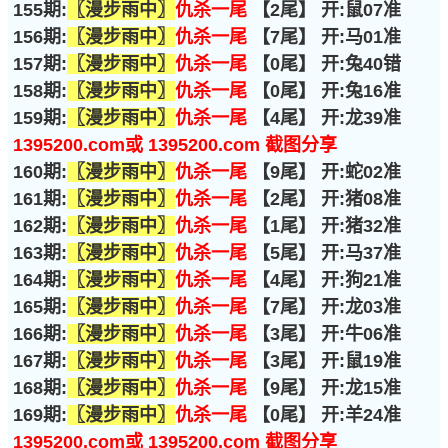
155期:
〖漫步雨中〗
仇杀一尾
【2尾】 开:鼠07准
156期:
〖漫步雨中〗
仇杀一尾
【7尾】 开:马01准
157期:
〖漫步雨中〗
仇杀一尾
【0尾】 开:兔40错
158期:
〖漫步雨中〗
仇杀一尾
【0尾】 开:兔16准
159期:
〖漫步雨中〗
仇杀一尾
【4尾】 开:龙39准
1395200.com或 1395200.com 截图分享
160期:
〖漫步雨中〗
仇杀一尾
【9尾】 开:蛇02准
161期:
〖漫步雨中〗
仇杀一尾
【2尾】 开:猪08准
162期:
〖漫步雨中〗
仇杀一尾
【1尾】 开:猪32准
163期:
〖漫步雨中〗
仇杀一尾
【5尾】 开:马37准
164期:
〖漫步雨中〗
仇杀一尾
【4尾】 开:狗21准
165期:
〖漫步雨中〗
仇杀一尾
【7尾】 开:龙03准
166期:
〖漫步雨中〗
仇杀一尾
【3尾】 开:牛06准
167期:
〖漫步雨中〗
仇杀一尾
【3尾】 开:鼠19准
168期:
〖漫步雨中〗
仇杀一尾
【9尾】 开:龙15准
169期:
〖漫步雨中〗
仇杀一尾
【0尾】 开:羊24准
1395200.com或 1395200.com 截图分享