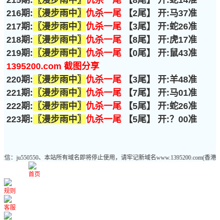
215期:
〖漫步雨中〗
仇杀一尾
【8尾】 开:蛇14准
216期:
〖漫步雨中〗
仇杀一尾
【2尾】 开:马37准
217期:
〖漫步雨中〗
仇杀一尾
【3尾】 开:蛇26准
218期:
〖漫步雨中〗
仇杀一尾
【8尾】 开:虎17准
219期:
〖漫步雨中〗
仇杀一尾
【0尾】 开:鼠43准
1395200.com 截图分享
220期:
〖漫步雨中〗
仇杀一尾
【3尾】 开:羊48准
221期:
〖漫步雨中〗
仇杀一尾
【7尾】 开:马01准
222期:
〖漫步雨中〗
仇杀一尾
【5尾】 开:蛇26准
223期:
〖漫步雨中〗
仇杀一尾
【5尾】 开:？00准
550、本站所有域名即将停止使用，请牢记新域名www.1395200.com(香港，新澳门
首页
规则
客服