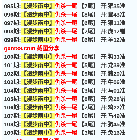
095期:
〖漫步雨中〗
仇杀一尾
【7尾】 开:猴35准
096期:
〖漫步雨中〗
仇杀一尾
【8尾】 开:鼠43准
097期:
〖漫步雨中〗
仇杀一尾
【6尾】 开:猴11准
098期:
〖漫步雨中〗
仇杀一尾
【7尾】 开:虎17错
099期:
〖漫步雨中〗
仇杀一尾
【6尾】 开:羊12准
gxnt88.com 截图分享
100期:
〖漫步雨中〗
仇杀一尾
【0尾】 开:狗33准
101期:
〖漫步雨中〗
仇杀一尾
【5尾】 开:龙39准
102期:
〖漫步雨中〗
仇杀一尾
【9尾】 开:猪20准
103期:
〖漫步雨中〗
仇杀一尾
【0尾】 开:牛06准
104期:
〖漫步雨中〗
仇杀一尾
【3尾】 开:马01准
105期:
〖漫步雨中〗
仇杀一尾
【8尾】 开:兔28错
106期:
〖漫步雨中〗
仇杀一尾
【7尾】 开:鸡22准
107期:
〖漫步雨中〗
仇杀一尾
【0尾】 开:马49准
108期:
〖漫步雨中〗
仇杀一尾
【4尾】 开:狗45准
109期:
〖漫步雨中〗
仇杀一尾
【3尾】 开:兔16准