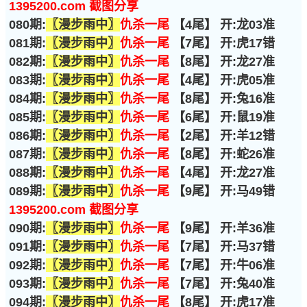
1395200.com 截图分享
080期:
〖漫步雨中〗
仇杀一尾
【4尾】 开:龙03准
081期:
〖漫步雨中〗
仇杀一尾
【7尾】 开:虎17错
082期:
〖漫步雨中〗
仇杀一尾
【8尾】 开:龙27准
083期:
〖漫步雨中〗
仇杀一尾
【4尾】 开:虎05准
084期:
〖漫步雨中〗
仇杀一尾
【8尾】 开:兔16准
085期:
〖漫步雨中〗
仇杀一尾
【6尾】 开:鼠19准
086期:
〖漫步雨中〗
仇杀一尾
【2尾】 开:羊12错
087期:
〖漫步雨中〗
仇杀一尾
【8尾】 开:蛇26准
088期:
〖漫步雨中〗
仇杀一尾
【4尾】 开:龙27准
089期:
〖漫步雨中〗
仇杀一尾
【9尾】 开:马49错
1395200.com 截图分享
090期:
〖漫步雨中〗
仇杀一尾
【9尾】 开:羊36准
091期:
〖漫步雨中〗
仇杀一尾
【7尾】 开:马37错
092期:
〖漫步雨中〗
仇杀一尾
【7尾】 开:牛06准
093期:
〖漫步雨中〗
仇杀一尾
【7尾】 开:兔40准
094期:
〖漫步雨中〗
仇杀一尾
【8尾】 开:虎17准