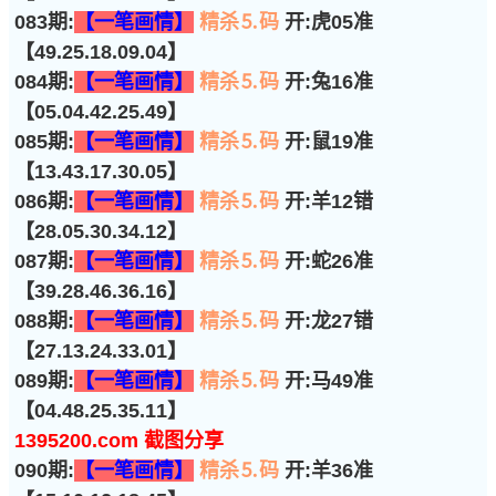
083期:
【一笔画情】
精杀⒌码
开:虎05准
【49.25.18.09.04】
084期:
【一笔画情】
精杀⒌码
开:兔16准
【05.04.42.25.49】
085期:
【一笔画情】
精杀⒌码
开:鼠19准
【13.43.17.30.05】
086期:
【一笔画情】
精杀⒌码
开:羊12错
【28.05.30.34.12】
087期:
【一笔画情】
精杀⒌码
开:蛇26准
【39.28.46.36.16】
088期:
【一笔画情】
精杀⒌码
开:龙27错
【27.13.24.33.01】
089期:
【一笔画情】
精杀⒌码
开:马49准
【04.48.25.35.11】
1395200.com 截图分享
090期:
【一笔画情】
精杀⒌码
开:羊36准