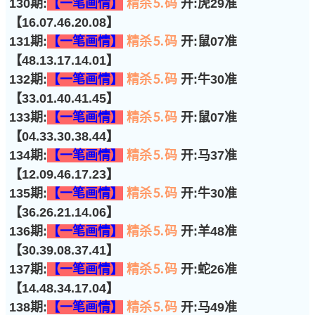
130期:
【一笔画情】
精杀⒌码
开:虎29准
【16.07.46.20.08】
131期:
【一笔画情】
精杀⒌码
开:鼠07准
【48.13.17.14.01】
132期:
【一笔画情】
精杀⒌码
开:牛30准
【33.01.40.41.45】
133期:
【一笔画情】
精杀⒌码
开:鼠07准
【04.33.30.38.44】
134期:
【一笔画情】
精杀⒌码
开:马37准
【12.09.46.17.23】
135期:
【一笔画情】
精杀⒌码
开:牛30准
【36.26.21.14.06】
136期:
【一笔画情】
精杀⒌码
开:羊48准
【30.39.08.37.41】
137期:
【一笔画情】
精杀⒌码
开:蛇26准
【14.48.34.17.04】
138期:
【一笔画情】
精杀⒌码
开:马49准