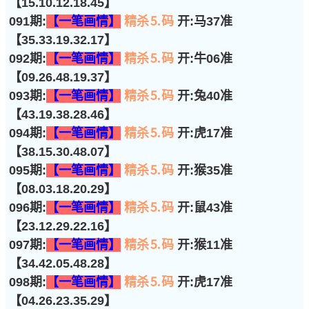
【15.10.12.18.45】
091期:
【一笔画情】
精杀⒌码
开:马37准
【35.33.19.32.17】
092期:
【一笔画情】
精杀⒌码
开:牛06准
【09.26.48.19.37】
093期:
【一笔画情】
精杀⒌码
开:兔40准
【43.19.38.28.46】
094期:
【一笔画情】
精杀⒌码
开:虎17准
【38.15.30.48.07】
095期:
【一笔画情】
精杀⒌码
开:猴35准
【08.03.18.20.29】
096期:
【一笔画情】
精杀⒌码
开:鼠43准
【23.12.29.22.16】
097期:
【一笔画情】
精杀⒌码
开:猴11准
【34.42.05.48.28】
098期:
【一笔画情】
精杀⒌码
开:虎17准
【04.26.23.35.29】