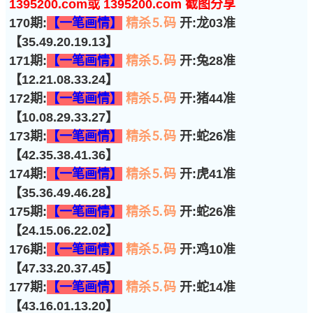
1395200.com或 1395200.com 截图分享
170期:
【一笔画情】
精杀⒌码
开:龙03准
【35.49.20.19.13】
171期:
【一笔画情】
精杀⒌码
开:兔28准
【12.21.08.33.24】
172期:
【一笔画情】
精杀⒌码
开:猪44准
【10.08.29.33.27】
173期:
【一笔画情】
精杀⒌码
开:蛇26准
【42.35.38.41.36】
174期:
【一笔画情】
精杀⒌码
开:虎41准
【35.36.49.46.28】
175期:
【一笔画情】
精杀⒌码
开:蛇26准
【24.15.06.22.02】
176期:
【一笔画情】
精杀⒌码
开:鸡10准
【47.33.20.37.45】
177期:
【一笔画情】
精杀⒌码
开:蛇14准
【43.16.01.13.20】