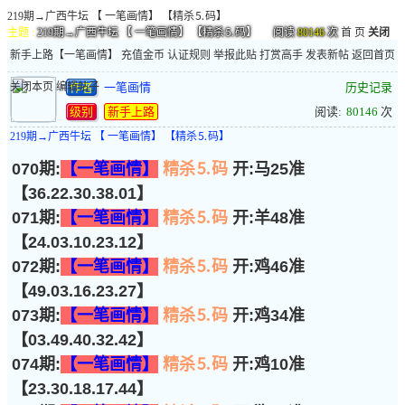
219期→广西牛坛 【 一笔画情】 【精杀⒌码】
主题 :
219期→广西牛坛 【 一笔画情】 【精杀⒌码】
阅读
80146
次
首 页
关闭
新手上路
【
一笔画情
】
充值金币
认证规则
举报此贴
打赏高手
发表新帖
返回首页
关闭本页
编辑帖子
作者
一笔画情
历史记录
级别
新手上路
阅读:
80146
次
219期→广西牛坛 【 一笔画情】 【精杀⒌码】
070期:
【一笔画情】
精杀⒌码
开:马25准
【36.22.30.38.01】
071期:
【一笔画情】
精杀⒌码
开:羊48准
【24.03.10.23.12】
072期:
【一笔画情】
精杀⒌码
开:鸡46准
【49.03.16.23.27】
073期:
【一笔画情】
精杀⒌码
开:鸡34准
【03.49.40.32.42】
074期:
【一笔画情】
精杀⒌码
开:鸡10准
【23.30.18.17.44】