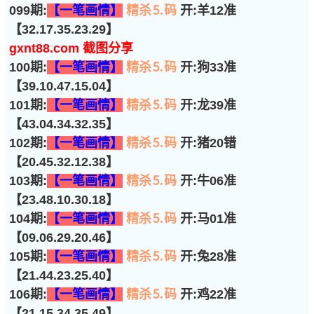
099期:
【一笔画情】
精杀⒌码
开:羊12准
【32.17.35.23.29】
gxnt88.com 截图分享
100期:
【一笔画情】
精杀⒌码
开:狗33准
【39.10.47.15.04】
101期:
【一笔画情】
精杀⒌码
开:龙39准
【43.04.34.32.35】
102期:
【一笔画情】
精杀⒌码
开:猪20错
【20.45.32.12.38】
103期:
【一笔画情】
精杀⒌码
开:牛06准
【23.48.10.30.18】
104期:
【一笔画情】
精杀⒌码
开:马01准
【09.06.29.20.46】
105期:
【一笔画情】
精杀⒌码
开:兔28准
【21.44.23.25.40】
106期:
【一笔画情】
精杀⒌码
开:鸡22准
【21.15.34.35.49】