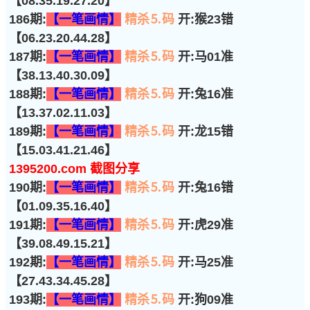
【08.35.19.27.20】
186期:
【一笔画情】
精杀⒌码
开:猴23错
【06.23.20.44.28】
187期:
【一笔画情】
精杀⒌码
开:马01准
【38.13.40.30.09】
188期:
【一笔画情】
精杀⒌码
开:兔16准
【13.37.02.11.03】
189期:
【一笔画情】
精杀⒌码
开:龙15错
【15.03.41.21.46】
1395200.com 截图分享
190期:
【一笔画情】
精杀⒌码
开:兔16错
【01.09.35.16.40】
191期:
【一笔画情】
精杀⒌码
开:虎29准
【39.08.49.15.21】
192期:
【一笔画情】
精杀⒌码
开:马25准
【27.43.34.45.28】
193期:
【一笔画情】
精杀⒌码
开:狗09准