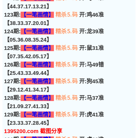
【44.37.17.13.21】
123期:
【一笔画情】
精杀⒌码
开:鸡46准
【38.33.37.20.01】
124期:
【一笔画情】
精杀⒌码
开:龙39准
【05.36.08.35.24】
125期:
【一笔画情】
精杀⒌码
开:鼠31准
【07.35.42.05.17】
126期:
【一笔画情】
精杀⒌码
开:马49错
【25.43.33.49.44】
127期:
【一笔画情】
精杀⒌码
开:狗45准
【29.12.41.34.17】
128期:
【一笔画情】
精杀⒌码
开:马37准
【21.09.27.41.33】
129期:
【一笔画情】
精杀⒌码
开:虎41准
【23.33.37.28.45】
1395200.com 截图分享