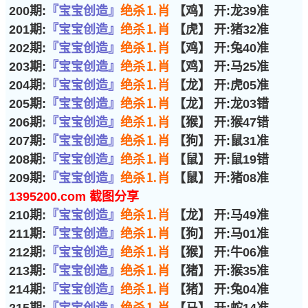
200期:
『宝宝创造』
绝杀⒈肖
【鸡】 开:龙39准
201期:
『宝宝创造』
绝杀⒈肖
【虎】 开:猪32准
202期:
『宝宝创造』
绝杀⒈肖
【鸡】 开:兔40准
203期:
『宝宝创造』
绝杀⒈肖
【鸡】 开:马25准
204期:
『宝宝创造』
绝杀⒈肖
【龙】 开:虎05准
205期:
『宝宝创造』
绝杀⒈肖
【龙】 开:龙03错
206期:
『宝宝创造』
绝杀⒈肖
【猴】 开:猴47错
207期:
『宝宝创造』
绝杀⒈肖
【狗】 开:鼠31准
208期:
『宝宝创造』
绝杀⒈肖
【鼠】 开:鼠19错
209期:
『宝宝创造』
绝杀⒈肖
【鼠】 开:猪08准
1395200.com 截图分享
210期:
『宝宝创造』
绝杀⒈肖
【龙】 开:马49准
211期:
『宝宝创造』
绝杀⒈肖
【狗】 开:马01准
212期:
『宝宝创造』
绝杀⒈肖
【猴】 开:牛06准
213期:
『宝宝创造』
绝杀⒈肖
【猪】 开:猴35准
214期:
『宝宝创造』
绝杀⒈肖
【猪】 开:兔04准