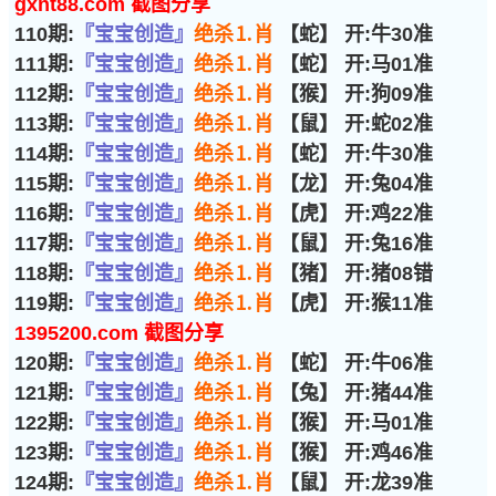
gxnt88.com 截图分享
110期:
『宝宝创造』
绝杀⒈肖
【蛇】 开:牛30准
111期:
『宝宝创造』
绝杀⒈肖
【蛇】 开:马01准
112期:
『宝宝创造』
绝杀⒈肖
【猴】 开:狗09准
113期:
『宝宝创造』
绝杀⒈肖
【鼠】 开:蛇02准
114期:
『宝宝创造』
绝杀⒈肖
【蛇】 开:牛30准
115期:
『宝宝创造』
绝杀⒈肖
【龙】 开:兔04准
116期:
『宝宝创造』
绝杀⒈肖
【虎】 开:鸡22准
117期:
『宝宝创造』
绝杀⒈肖
【鼠】 开:兔16准
118期:
『宝宝创造』
绝杀⒈肖
【猪】 开:猪08错
119期:
『宝宝创造』
绝杀⒈肖
【虎】 开:猴11准
1395200.com 截图分享
120期:
『宝宝创造』
绝杀⒈肖
【蛇】 开:牛06准
121期:
『宝宝创造』
绝杀⒈肖
【兔】 开:猪44准
122期:
『宝宝创造』
绝杀⒈肖
【猴】 开:马01准
123期:
『宝宝创造』
绝杀⒈肖
【猴】 开:鸡46准
124期:
『宝宝创造』
绝杀⒈肖
【鼠】 开:龙39准