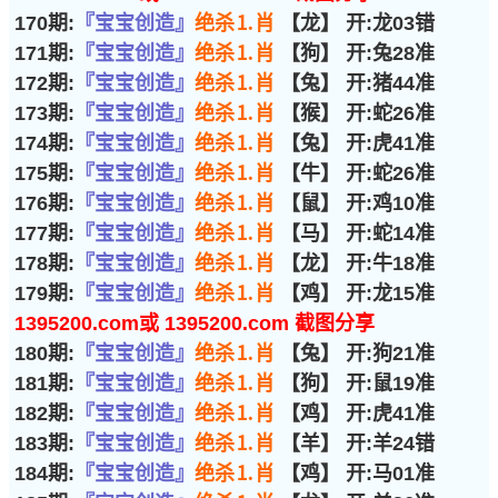
170期:
『宝宝创造』
绝杀⒈肖
【龙】 开:龙03错
171期:
『宝宝创造』
绝杀⒈肖
【狗】 开:兔28准
172期:
『宝宝创造』
绝杀⒈肖
【兔】 开:猪44准
173期:
『宝宝创造』
绝杀⒈肖
【猴】 开:蛇26准
174期:
『宝宝创造』
绝杀⒈肖
【兔】 开:虎41准
175期:
『宝宝创造』
绝杀⒈肖
【牛】 开:蛇26准
176期:
『宝宝创造』
绝杀⒈肖
【鼠】 开:鸡10准
177期:
『宝宝创造』
绝杀⒈肖
【马】 开:蛇14准
178期:
『宝宝创造』
绝杀⒈肖
【龙】 开:牛18准
179期:
『宝宝创造』
绝杀⒈肖
【鸡】 开:龙15准
1395200.com或 1395200.com 截图分享
180期:
『宝宝创造』
绝杀⒈肖
【兔】 开:狗21准
181期:
『宝宝创造』
绝杀⒈肖
【狗】 开:鼠19准
182期:
『宝宝创造』
绝杀⒈肖
【鸡】 开:虎41准
183期:
『宝宝创造』
绝杀⒈肖
【羊】 开:羊24错
184期:
『宝宝创造』
绝杀⒈肖
【鸡】 开:马01准