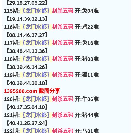
【29.18.27.05.22】
115期:
〖龙门水都〗
封杀五码
开:兔04准
【19.14.39.32.13】
116期:
〖龙门水都〗
封杀五码
开:鸡22准
【08.14.46.37.27】
117期:
〖龙门水都〗
封杀五码
开:兔16准
【38.48.44.13.36】
118期:
〖龙门水都〗
封杀五码
开:猪08准
【38.39.46.14.26】
119期:
〖龙门水都〗
封杀五码
开:猴11准
【40.39.44.30.18】
1395200.com 截图分享
120期:
〖龙门水都〗
封杀五码
开:牛06准
【40.17.35.04.10】
121期:
〖龙门水都〗
封杀五码
开:猪44准
【40.41.35.37.24】
122期:
〖龙门水都〗
封杀五码
开:马01准