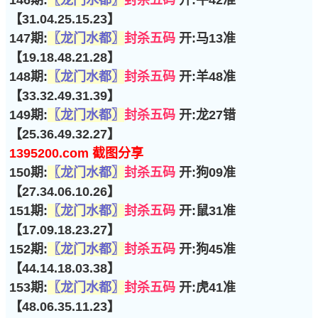
146期:
〖龙门水都〗
封杀五码
开:牛42准
【31.04.25.15.23】
147期:
〖龙门水都〗
封杀五码
开:马13准
【19.18.48.21.28】
148期:
〖龙门水都〗
封杀五码
开:羊48准
【33.32.49.31.39】
149期:
〖龙门水都〗
封杀五码
开:龙27错
【25.36.49.32.27】
1395200.com 截图分享
150期:
〖龙门水都〗
封杀五码
开:狗09准
【27.34.06.10.26】
151期:
〖龙门水都〗
封杀五码
开:鼠31准
【17.09.18.23.27】
152期:
〖龙门水都〗
封杀五码
开:狗45准
【44.14.18.03.38】
153期:
〖龙门水都〗
封杀五码
开:虎41准
【48.06.35.11.23】