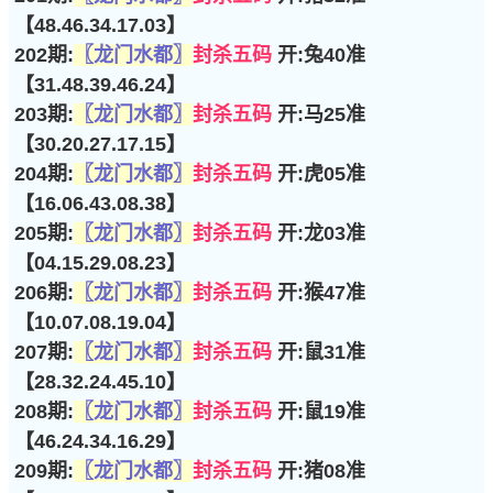
【48.46.34.17.03】
202期:
〖龙门水都〗
封杀五码
开:兔40准
【31.48.39.46.24】
203期:
〖龙门水都〗
封杀五码
开:马25准
【30.20.27.17.15】
204期:
〖龙门水都〗
封杀五码
开:虎05准
【16.06.43.08.38】
205期:
〖龙门水都〗
封杀五码
开:龙03准
【04.15.29.08.23】
206期:
〖龙门水都〗
封杀五码
开:猴47准
【10.07.08.19.04】
207期:
〖龙门水都〗
封杀五码
开:鼠31准
【28.32.24.45.10】
208期:
〖龙门水都〗
封杀五码
开:鼠19准
【46.24.34.16.29】
209期:
〖龙门水都〗
封杀五码
开:猪08准