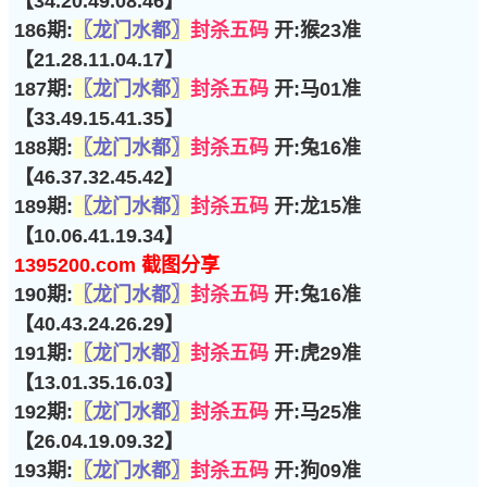
【34.20.49.08.46】
186期:
〖龙门水都〗
封杀五码
开:猴23准
【21.28.11.04.17】
187期:
〖龙门水都〗
封杀五码
开:马01准
【33.49.15.41.35】
188期:
〖龙门水都〗
封杀五码
开:兔16准
【46.37.32.45.42】
189期:
〖龙门水都〗
封杀五码
开:龙15准
【10.06.41.19.34】
1395200.com 截图分享
190期:
〖龙门水都〗
封杀五码
开:兔16准
【40.43.24.26.29】
191期:
〖龙门水都〗
封杀五码
开:虎29准
【13.01.35.16.03】
192期:
〖龙门水都〗
封杀五码
开:马25准
【26.04.19.09.32】
193期:
〖龙门水都〗
封杀五码
开:狗09准