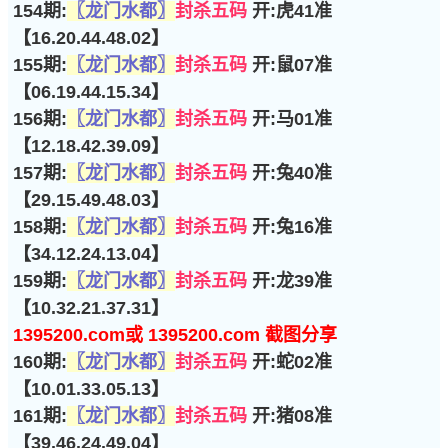
154期:
〖龙门水都〗
封杀五码
开:虎41准
【16.20.44.48.02】
155期:
〖龙门水都〗
封杀五码
开:鼠07准
【06.19.44.15.34】
156期:
〖龙门水都〗
封杀五码
开:马01准
【12.18.42.39.09】
157期:
〖龙门水都〗
封杀五码
开:兔40准
【29.15.49.48.03】
158期:
〖龙门水都〗
封杀五码
开:兔16准
【34.12.24.13.04】
159期:
〖龙门水都〗
封杀五码
开:龙39准
【10.32.21.37.31】
1395200.com或 1395200.com 截图分享
160期:
〖龙门水都〗
封杀五码
开:蛇02准
【10.01.33.05.13】
161期:
〖龙门水都〗
封杀五码
开:猪08准
【39.46.24.49.04】