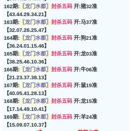
162期:
〖龙门水都〗
封杀五码
开:猪32准
【43.44.29.34.21】
163期:
〖龙门水都〗
封杀五码
开:马37准
【32.07.26.25.47】
164期:
〖龙门水都〗
封杀五码
开:狗21准
【36.24.01.15.46】
165期:
〖龙门水都〗
封杀五码
开:龙03准
【38.25.46.10.36】
166期:
〖龙门水都〗
封杀五码
开:牛06准
【21.23.37.38.13】
167期:
〖龙门水都〗
封杀五码
开:鼠19准
【40.05.41.28.13】
168期:
〖龙门水都〗
封杀五码
开:龙15准
【17.14.49.10.41】
169期:
〖龙门水都〗
封杀五码
开:羊24准
【15.09.07.10.37】