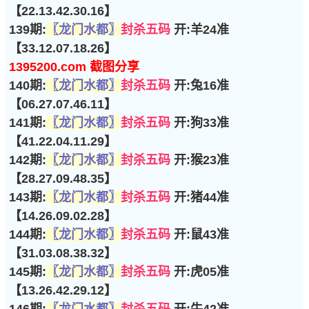
【22.13.42.30.16】
139期:
〖龙门水都〗
封杀五码
开:羊24准
【33.12.07.18.26】
1395200.com 截图分享
140期:
〖龙门水都〗
封杀五码
开:兔16准
【06.27.07.46.11】
141期:
〖龙门水都〗
封杀五码
开:狗33准
【41.22.04.11.29】
142期:
〖龙门水都〗
封杀五码
开:猴23准
【28.27.09.48.35】
143期:
〖龙门水都〗
封杀五码
开:猪44准
【14.26.09.02.28】
144期:
〖龙门水都〗
封杀五码
开:鼠43准
【31.03.08.38.32】
145期:
〖龙门水都〗
封杀五码
开:虎05准
【13.26.42.29.12】