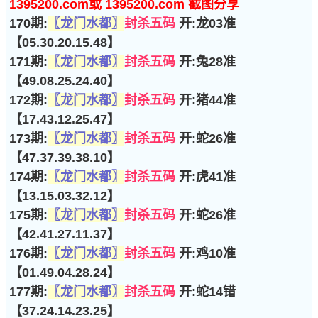
1395200.com或 1395200.com 截图分享
170期:
〖龙门水都〗
封杀五码
开:龙03准
【05.30.20.15.48】
171期:
〖龙门水都〗
封杀五码
开:兔28准
【49.08.25.24.40】
172期:
〖龙门水都〗
封杀五码
开:猪44准
【17.43.12.25.47】
173期:
〖龙门水都〗
封杀五码
开:蛇26准
【47.37.39.38.10】
174期:
〖龙门水都〗
封杀五码
开:虎41准
【13.15.03.32.12】
175期:
〖龙门水都〗
封杀五码
开:蛇26准
【42.41.27.11.37】
176期:
〖龙门水都〗
封杀五码
开:鸡10准
【01.49.04.28.24】
177期:
〖龙门水都〗
封杀五码
开:蛇14错
【37.24.14.23.25】