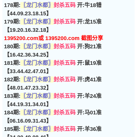
178期:
〖龙门水都〗
封杀五码
开:牛18错
【44.09.23.18.15】
179期:
〖龙门水都〗
封杀五码
开:龙15准
【19.20.16.32.18】
1395200.com或 1395200.com 截图分享
180期:
〖龙门水都〗
封杀五码
开:狗21准
【16.42.36.34.25】
181期:
〖龙门水都〗
封杀五码
开:鼠19准
【33.44.42.47.01】
182期:
〖龙门水都〗
封杀五码
开:虎41准
【48.01.47.23.32】
183期:
〖龙门水都〗
封杀五码
开:羊24准
【44.19.31.34.01】
184期:
〖龙门水都〗
封杀五码
开:马01准
【06.16.09.31.43】
185期:
〖龙门水都〗
封杀五码
开:羊36准