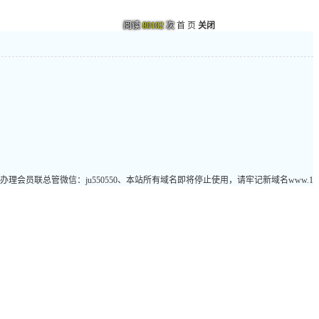
阅读
80102
次
首 页
关闭
会员联总管微信：ju550550、本站所有域名即将停止使用，请牢记新域名www.139520