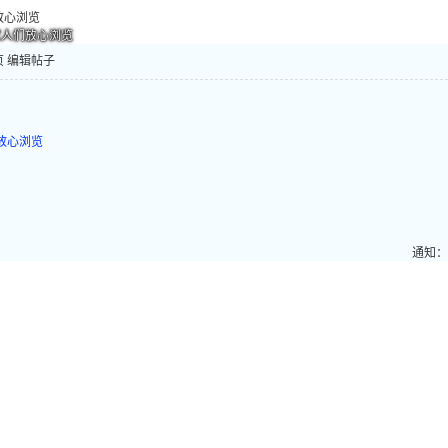
放心浏览
家人们放心浏览
页
编辑帖子
放心浏览
通知：办理