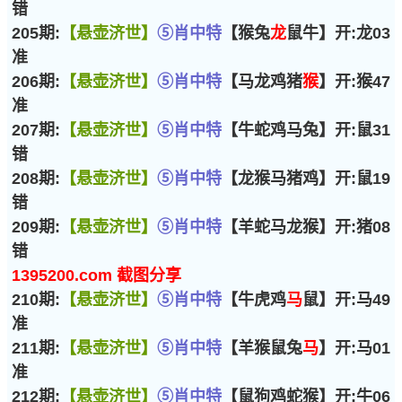
错
205期:
【悬壶济世】
⑤肖中特
【猴兔
龙
鼠牛】开:龙03
准
206期:
【悬壶济世】
⑤肖中特
【马龙鸡猪
猴
】开:猴47
准
207期:
【悬壶济世】
⑤肖中特
【牛蛇鸡马兔】开:鼠31
错
208期:
【悬壶济世】
⑤肖中特
【龙猴马猪鸡】开:鼠19
错
209期:
【悬壶济世】
⑤肖中特
【羊蛇马龙猴】开:猪08
错
1395200.com 截图分享
210期:
【悬壶济世】
⑤肖中特
【牛虎鸡
马
鼠】开:马49
准
211期:
【悬壶济世】
⑤肖中特
【羊猴鼠兔
马
】开:马01
准
212期:
【悬壶济世】
⑤肖中特
【鼠狗鸡蛇猴】开:牛06