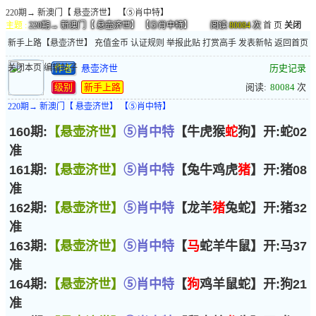
220期→ 新澳门【 悬壶济世】 【⑤肖中特】
主题 :
220期→ 新澳门【 悬壶济世】 【⑤肖中特】
阅读
80084
次
首 页
关闭
新手上路
【
悬壶济世
】
充值金币
认证规则
举报此贴
打赏高手
发表新帖
返回首页
关闭本页
编辑帖子
作者
悬壶济世
历史记录
级别
新手上路
阅读:
80084
次
220期→ 新澳门【 悬壶济世】 【⑤肖中特】
160期:
【悬壶济世】
⑤肖中特
【牛虎猴
蛇
狗】开:蛇02
准
161期:
【悬壶济世】
⑤肖中特
【兔牛鸡虎
猪
】开:猪08
准
162期:
【悬壶济世】
⑤肖中特
【龙羊
猪
兔蛇】开:猪32
准
163期:
【悬壶济世】
⑤肖中特
【
马
蛇羊牛鼠】开:马37
准
164期:
【悬壶济世】
⑤肖中特
【
狗
鸡羊鼠蛇】开:狗21
准