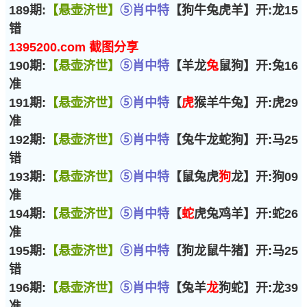
189期:
【悬壶济世】
⑤肖中特
【狗牛兔虎羊】开:龙15
错
1395200.com 截图分享
190期:
【悬壶济世】
⑤肖中特
【羊龙
兔
鼠狗】开:兔16
准
191期:
【悬壶济世】
⑤肖中特
【
虎
猴羊牛兔】开:虎29
准
192期:
【悬壶济世】
⑤肖中特
【兔牛龙蛇狗】开:马25
错
193期:
【悬壶济世】
⑤肖中特
【鼠兔虎
狗
龙】开:狗09
准
194期:
【悬壶济世】
⑤肖中特
【
蛇
虎兔鸡羊】开:蛇26
准
195期:
【悬壶济世】
⑤肖中特
【狗龙鼠牛猪】开:马25
错
196期:
【悬壶济世】
⑤肖中特
【兔羊
龙
狗蛇】开:龙39
准