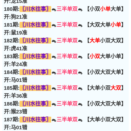
开:龙15准
180期:
〖川水往事〗
🐁
三半单双
🐁 【小双
小单
大单】
开:狗21准
181期:
〖川水往事〗
🐁
三半单双
🐁 【大双大单
小单
】
开:鼠19准
182期:
〖川水往事〗
🐁
三半单双
🐁 【
大单
小双大双】
开:虎41准
183期:
〖川水往事〗
🐁
三半单双
🐁 【
小双
大单小单】
开:羊24准
184期:
〖川水往事〗
🐁
三半单双
🐁 【小双大双大单】
开:马01错
185期:
〖川水往事〗
🐁
三半单双
🐁 【大单小双
大双
】
开:羊36准
186期:
〖川水往事〗
🐁
三半单双
🐁 【小双大双大单】
开:猴23错
187期:
〖川水往事〗
🐁
三半单双
🐁 【大单小双大双】
开:马01错