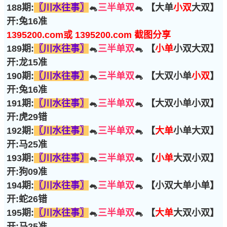
188期:
〖川水往事〗
🐁
三半单双
🐁 【大单
小双
大双】
开:兔16准
1395200.com或 1395200.com 截图分享
189期:
〖川水往事〗
🐁
三半单双
🐁 【
小单
小双大双】
开:龙15准
190期:
〖川水往事〗
🐁
三半单双
🐁 【大双小单
小双
】
开:兔16准
191期:
〖川水往事〗
🐁
三半单双
🐁 【大双小单小双】
开:虎29错
192期:
〖川水往事〗
🐁
三半单双
🐁 【
大单
小单大双】
开:马25准
193期:
〖川水往事〗
🐁
三半单双
🐁 【
小单
大双小双】
开:狗09准
194期:
〖川水往事〗
🐁
三半单双
🐁 【小双大单小单】
开:蛇26错
195期:
〖川水往事〗
🐁
三半单双
🐁 【
大单
大双小双】
开:马25准