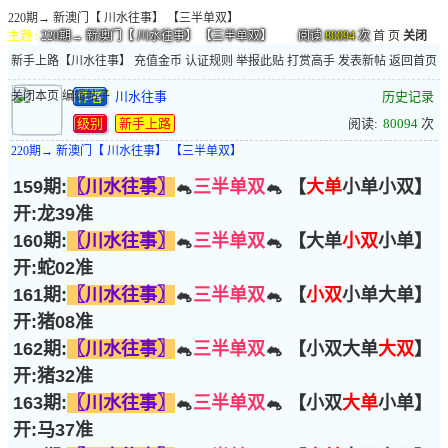
220期→ 新澳门【 川水往事】 【三半单双】
主题 :
220期→ 新澳门【 川水往事】 【三半单双】
阅读
80094
次
首 页
关闭
新手上路
【
川水往事
】
充值金币
认证规则
举报此贴
打赏高手
发表新帖
返回首页
关闭本页
编辑帖子
作者
川水往事
历史记录
级别
新手上路
阅读:
80094
次
220期→ 新澳门【 川水往事】 【三半单双】
159期:
〖川水往事〗
🐁
三半单双
🐁 【
大单
小单小双】
开:龙39准
160期:
〖川水往事〗
🐁
三半单双
🐁 【大单
小双
小单】
开:蛇02准
161期:
〖川水往事〗
🐁
三半单双
🐁 【
小双
小单大单】
开:猪08准
162期:
〖川水往事〗
🐁
三半单双
🐁 【小双大单
大双
】
开:猪32准
163期:
〖川水往事〗
🐁
三半单双
🐁 【小双
大单
小单】
开:马37准