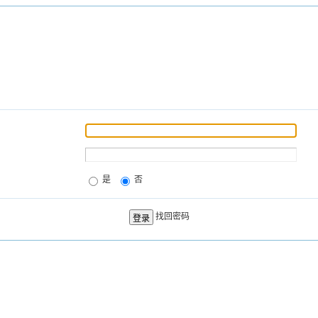
是
否
找回密码