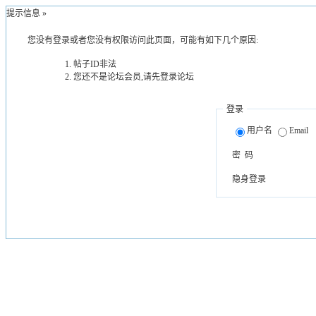
提示信息 »
您没有登录或者您没有权限访问此页面，可能有如下几个原因:
帖子ID非法
您还不是论坛会员,请先登录论坛
登录
用户名
Email
密 码
隐身登录