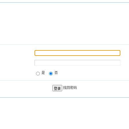
是
否
找回密码