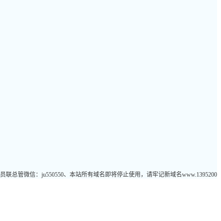
ju550550、本站所有域名即将停止使用，请牢记新域名www.1395200.com(香港