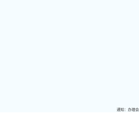
通知：办理会员联总管微信：