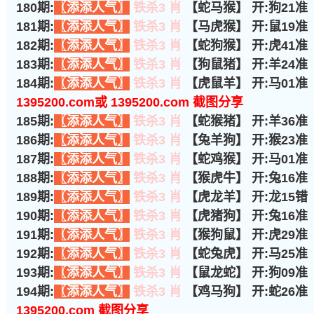
180期:
〖添添人气〗
铁杀3 肖
【蛇马猴】 开:狗21准
181期:
〖添添人气〗
铁杀3 肖
【马虎猴】 开:鼠19准
182期:
〖添添人气〗
铁杀3 肖
【蛇狗猴】 开:虎41准
183期:
〖添添人气〗
铁杀3 肖
【狗鼠猪】 开:羊24准
184期:
〖添添人气〗
铁杀3 肖
【虎鼠羊】 开:马01准
1395200.com或 1395200.com 截图分享
185期:
〖添添人气〗
铁杀3 肖
【蛇猴猪】 开:羊36准
186期:
〖添添人气〗
铁杀3 肖
【兔羊狗】 开:猴23准
187期:
〖添添人气〗
铁杀3 肖
【蛇鸡猴】 开:马01准
188期:
〖添添人气〗
铁杀3 肖
【猴虎牛】 开:兔16准
189期:
〖添添人气〗
铁杀3 肖
【虎龙羊】 开:龙15错
190期:
〖添添人气〗
铁杀3 肖
【虎猪狗】 开:兔16准
191期:
〖添添人气〗
铁杀3 肖
【猴狗鼠】 开:虎29准
192期:
〖添添人气〗
铁杀3 肖
【蛇兔虎】 开:马25准
193期:
〖添添人气〗
铁杀3 肖
【鼠龙蛇】 开:狗09准
194期:
〖添添人气〗
铁杀3 肖
【鸡马狗】 开:蛇26准
1395200.com 截图分享