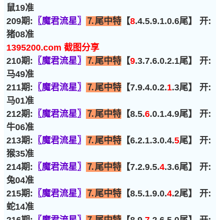
鼠19准
209期:
〖魔君流星〗
⒎尾中特
【
8
.4.5.9.1.0.6尾】 开:
猪08准
1395200.com 截图分享
210期:
〖魔君流星〗
⒎尾中特
【
9
.3.7.6.0.2.1尾】 开:
马49准
211期:
〖魔君流星〗
⒎尾中特
【7.9.4.0.2.
1
.3尾】 开:
马01准
212期:
〖魔君流星〗
⒎尾中特
【8.5.
6
.0.1.4.9尾】 开:
牛06准
213期:
〖魔君流星〗
⒎尾中特
【6.2.1.3.0.4.
5
尾】 开:
猴35准
214期:
〖魔君流星〗
⒎尾中特
【7.2.9.5.
4
.3.6尾】 开:
兔04准
215期:
〖魔君流星〗
⒎尾中特
【8.5.1.9.0.
4
.2尾】 开:
蛇14准