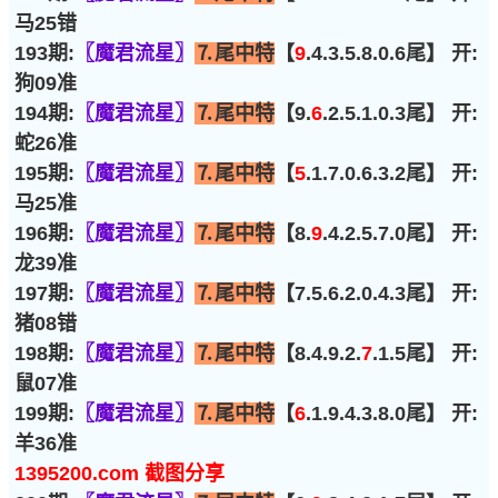
马25错
193期:
〖魔君流星〗
⒎尾中特
【
9
.4.3.5.8.0.6尾】 开:
狗09准
194期:
〖魔君流星〗
⒎尾中特
【9.
6
.2.5.1.0.3尾】 开:
蛇26准
195期:
〖魔君流星〗
⒎尾中特
【
5
.1.7.0.6.3.2尾】 开:
马25准
196期:
〖魔君流星〗
⒎尾中特
【8.
9
.4.2.5.7.0尾】 开:
龙39准
197期:
〖魔君流星〗
⒎尾中特
【7.5.6.2.0.4.3尾】 开:
猪08错
198期:
〖魔君流星〗
⒎尾中特
【8.4.9.2.
7
.1.5尾】 开:
鼠07准
199期:
〖魔君流星〗
⒎尾中特
【
6
.1.9.4.3.8.0尾】 开:
羊36准
1395200.com 截图分享