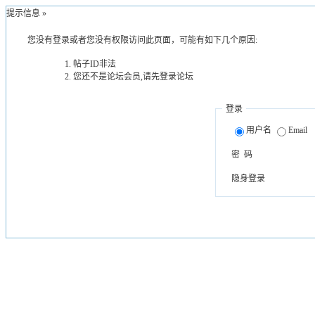
提示信息 »
您没有登录或者您没有权限访问此页面，可能有如下几个原因:
帖子ID非法
您还不是论坛会员,请先登录论坛
登录
用户名
Email
密 码
隐身登录