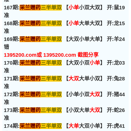
167期:
采兰赠药
三半单双
【
小单
小双大双】 开:鼠19
准
168期:
采兰赠药
三半单双
【
小单
大单大双】 开:龙15
准
169期:
采兰赠药
三半单双
【大双小单大单】 开:羊24
错
1395200.com或 1395200.com 截图分享
170期:
采兰赠药
三半单双
【大双小双
小单
】 开:龙03
准
171期:
采兰赠药
三半单双
【
大双
大单小双】 开:兔28
准
172期:
采兰赠药
三半单双
【小单小双
大双
】 开:猪44
准
173期:
采兰赠药
三半单双
【小双大单
大双
】 开:蛇26
准
174期:
采兰赠药
三半单双
【
大单
大双小单】 开:虎41