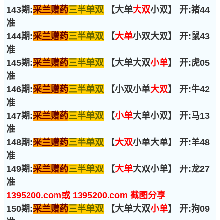
143期:
采兰赠药
三半单双
【大单
大双
小双】 开:猪44
准
144期:
采兰赠药
三半单双
【
大单
小双大双】 开:鼠43
准
145期:
采兰赠药
三半单双
【大单大双
小单
】 开:虎05
准
146期:
采兰赠药
三半单双
【小双小单
大双
】 开:牛42
准
147期:
采兰赠药
三半单双
【
小单
大单小双】 开:马13
准
148期:
采兰赠药
三半单双
【
大双
小单大单】 开:羊48
准
149期:
采兰赠药
三半单双
【
大单
大双小单】 开:龙27
准
1395200.com或 1395200.com 截图分享
150期:
采兰赠药
三半单双
【大单大双
小单
】 开:狗09