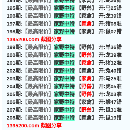
194期:
〖最高限价〗
家野中特
【家禽】 开:蛇26错
195期:
〖最高限价〗
家野中特
【野兽】 开:马25错
196期:
〖最高限价〗
家野中特
【家禽】 开:龙39错
197期:
〖最高限价〗
家野中特
【
家禽
】 开:猪08准
198期:
〖最高限价〗
家野中特
【家禽】 开:鼠07错
1395200.com 截图分享
199期:
〖最高限价〗
家野中特
【野兽】 开:羊36错
200期:
〖最高限价〗
家野中特
【
野兽
】 开:龙39准
201期:
〖最高限价〗
家野中特
【
家禽
】 开:猪32准
202期:
〖最高限价〗
家野中特
【家禽】 开:兔40错
203期:
〖最高限价〗
家野中特
【
家禽
】 开:马25准
204期:
〖最高限价〗
家野中特
【
野兽
】 开:虎05准
205期:
〖最高限价〗
家野中特
【
野兽
】 开:龙03准
206期:
〖最高限价〗
家野中特
【家禽】 开:猴47错
207期:
〖最高限价〗
家野中特
【
野兽
】 开:鼠31准
208期:
〖最高限价〗
家野中特
【家禽】 开:鼠19错
1395200.com 截图分享