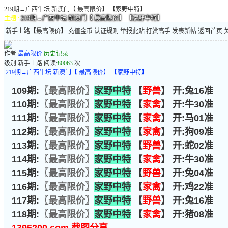
219期→广西牛坛 新澳门【 最高限价】 【家野中特】
主题 :
219期→广西牛坛 新澳门【 最高限价】 【家野中特】
新手上路
【
最高限价
】
充值金币
认证规则
举报此贴
打赏高手
发表新帖
返回首页
作者
最高限价
历史记录
级别
新手上路
阅读:
80063
次
219期→广西牛坛 新澳门【 最高限价】 【家野中特】
109期:
〖最高限价〗
家野中特
【
野兽
】 开:兔16准
110期:
〖最高限价〗
家野中特
【
家禽
】 开:牛30准
111期:
〖最高限价〗
家野中特
【
家禽
】 开:马01准
112期:
〖最高限价〗
家野中特
【
家禽
】 开:狗09准
113期:
〖最高限价〗
家野中特
【
野兽
】 开:蛇02准
114期:
〖最高限价〗
家野中特
【
家禽
】 开:牛30准
115期:
〖最高限价〗
家野中特
【
野兽
】 开:兔04准
116期:
〖最高限价〗
家野中特
【
家禽
】 开:鸡22准
117期:
〖最高限价〗
家野中特
【
野兽
】 开:兔16准
118期:
〖最高限价〗
家野中特
【
家禽
】 开:猪08准